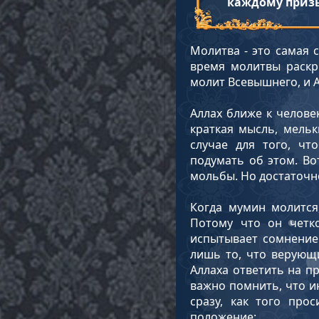
каждому призыв
Молитва - это самая 
время молитвы раскр
молит Всевышнего, и А
Аллах ближе к челове
краткая мысль, мельк
случае для того, чт
подумать об этом. Во
мольбы. Но достаточно
Когда мумин молится
Потому что он четк
испытывает сомнение 
лишь то, что верующ
Аллаха ответить на пр
важно помнить, что и
сразу, как того пр
положение: