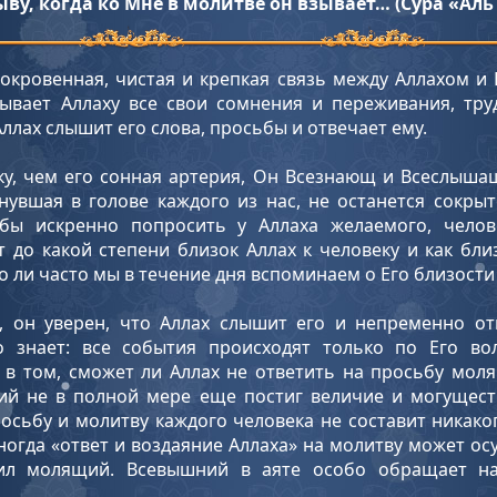
у, когда ко Мне в молитве он взывает… (Сура «Аль Б
сокровенная, чистая и крепкая связь между Аллахом и 
ывает Аллаху все свои сомнения и переживания, тру
ллах слышит его слова, просьбы и отвечает ему.
ку, чем его сонная артерия, Он Всезнающ и Всеслыша
нувшая в голове каждого из нас, не останется сокрыт
обы искренно попросить у Аллаха желаемого, чело
т до какой степени близок Аллах к человеку и как бли
 ли часто мы в течение дня вспоминаем о Его близости
, он уверен, что Аллах слышит его и непременно отв
о знает: все события происходят только по Его во
в том, сможет ли Аллах не ответить на просьбу моля
ий не в полной мере еще постиг величие и могуществ
осьбу и молитву каждого человека не составит никако
ногда «ответ и воздаяние Аллаха» на молитву может ос
осил молящий. Всевышний в аяте особо обращает н