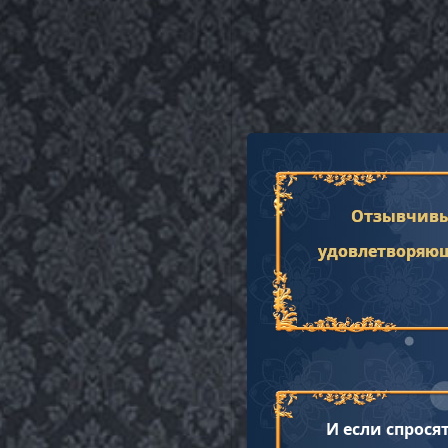
Отзывчивы
удовлетворяю
И если спрося