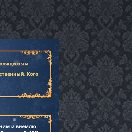
олящихся и
твенный, Кого
к ним и внемлю