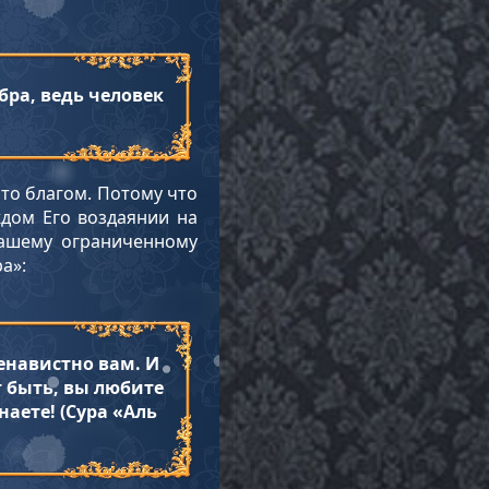
бра, ведь человек
что благом. Потому что
ждом Его воздаянии на
ашему ограниченному
а»:
енавистно вам. И
т быть, вы любите
наете! (Сура «Аль