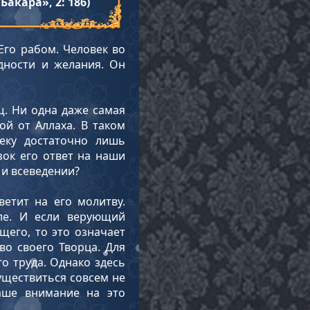
акара», 2: 186)
Его рабом. Человек во
дности и желания. Он
щ. Ни одна даже самая
ой от Аллаха. В таком
веку достаточно лишь
зок его ответ на наши
 и всеведении?
етит на его молитву.
ле. И если верующий
щего, то это означает
о своего Творца. Для
го труда. Однако здесь
уществиться совсем не
аше внимание на это