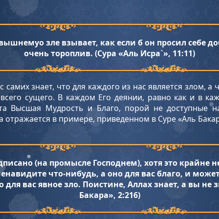
евышнемуо зле взывает, как если б он просил себе до
очень тороплив. (Сура «Аль Исра`», 11:11)
 самих знает, что для каждого из нас является злом, а 
всего сущего. В каждом Его деянии, равно как и в ка
та Высшая Мудрость и Благо, порой не доступные н
 отражается в примере, приведенном в Суре «Аль Бакар
дписано (на промысле Господнем), хотя это крайне н
енавидите что-нибудь, а оно для вас благо, и може
о для вас явное зло. Поистине, Аллах знает, а вы не з
Бакара», 2:216)